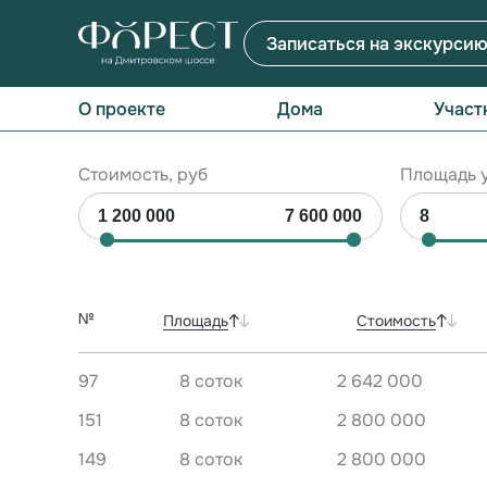
Записаться на экскурси
О проекте
Дома
Участ
Стоимость, руб
Площадь у
№
Площадь
Стоимость
97
8 соток
2 642 000
151
8 соток
2 800 000
149
8 соток
2 800 000