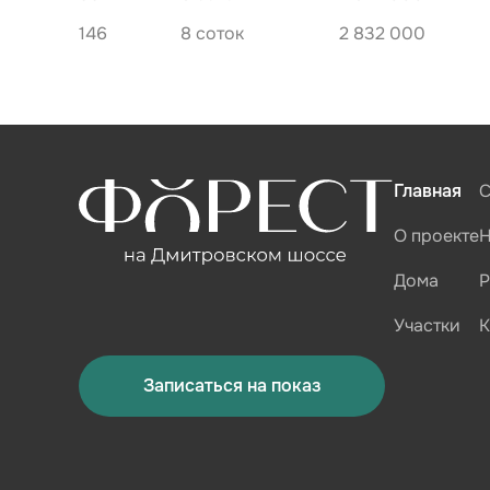
146
8 соток
2 832 000
170
8 соток
4 205 500
169
8 соток
4 205 500
168
8 соток
4 205 500
167
8 соток
4 205 500
Главная
С
166
8 соток
4 205 500
О проекте
Н
165
8 соток
4 205 500
Дома
Р
164
8 соток
4 205 500
Участки
К
163
8 соток
4 205 500
Записаться на показ
162
8 соток
4 205 500
161
8 соток
4 205 500
160
8 соток
2 817 000